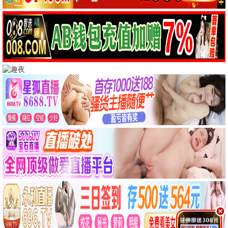
热播剧集
都市边缘
悬疑谜案
都市 / 更新至32集
刑侦 / 全40集
夏日恋歌
江湖儿女
爱情 / 更新至18集
武侠 / 高清全集
日韩专区
东京夜未眠
首尔生存
日本 / 爱情 / 高清
韩国 / 悬疑 / 热播