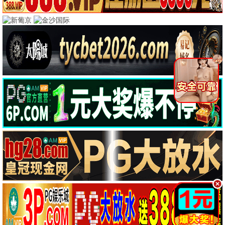
全部
动作
喜剧
悬疑
科幻
恐怖
爱情
剧情
纪录片
热门电影
疾速追击
午夜惊魂
动作 / HD中字 / 2026
恐怖 / HD / 2025
星际逃亡
荒诞人生
科幻 / 高清 / 2026
喜剧 / HD中字 / 2025