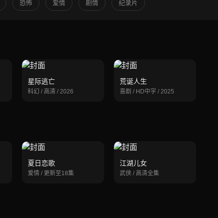
恐怖
爱情
剧情
纪录片
星际逃亡
荒诞人生
科幻 / 高清 / 2026
喜剧 / HD中字 / 2025
夏日恋歌
江湖儿女
爱情 / 更新至18集
武侠 / 高清全集