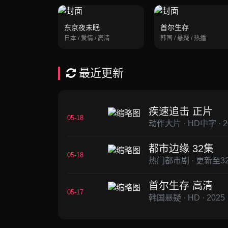
东京夜未眠
首尔生存
日本 / 爱情 / 高清
韩国 / 悬疑 / 热播
最近更新
疾速追击 正片
05-18
动作大片 · HD中字 · 2
都市边缘 32集
05-18
热门都市剧 · 更新至3
首尔生存 高清
05-17
韩国悬疑 · HD · 2025