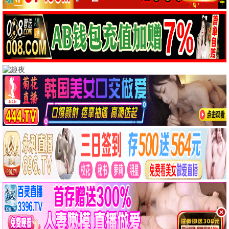
热播剧集
都市边缘
悬疑谜案
都市 / 更新至32集
刑侦 / 全40集
夏日恋歌
江湖儿女
爱情 / 更新至18集
武侠 / 高清全集
日韩专区
东京夜未眠
首尔生存
日本 / 爱情 / 高清
韩国 / 悬疑 / 热播