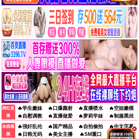
热播剧集
都市边缘
悬疑谜案
都市 / 更新至32集
刑侦 / 全40集
夏日恋歌
江湖儿女
爱情 / 更新至18集
武侠 / 高清全集
日韩专区
东京夜未眠
首尔生存
日本 / 爱情 / 高清
韩国 / 悬疑 / 热播