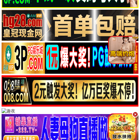
全部
动作
喜剧
悬疑
科幻
恐怖
爱情
剧情
纪录片
热门电影
疾速追击
午夜惊魂
动作 / HD中字 / 2026
恐怖 / HD / 2025
星际逃亡
荒诞人生
科幻 / 高清 / 2026
喜剧 / HD中字 / 2025